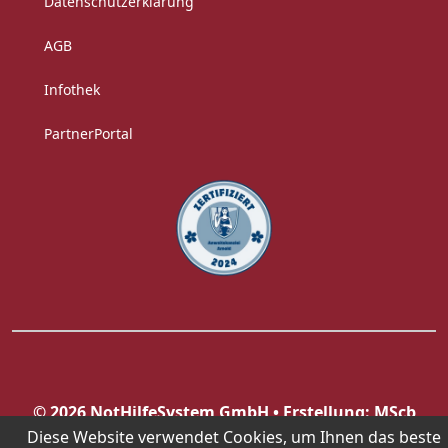
Datenschutzerklärung
AGB
Infothek
PartnerPortal
© 2026 NotHilfeSystem GmbH • Erstellung: MScb
GmbH & Co.KG
www.mscb.it
Diese Website verwendet Cookies, um Ihnen das beste